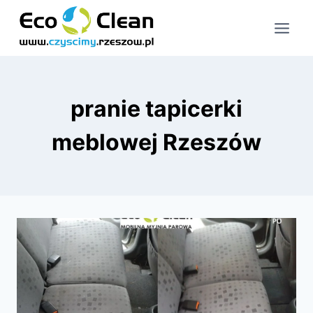
Przejdź
do
treści
pranie tapicerki
meblowej Rzeszów